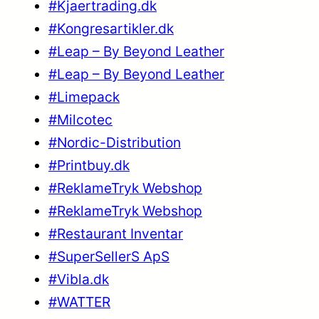
#Kjaertrading.dk
#Kongresartikler.dk
#Leap – By Beyond Leather
#Leap – By Beyond Leather
#Limepack
#Milcotec
#Nordic-Distribution
#Printbuy.dk
#ReklameTryk Webshop
#ReklameTryk Webshop
#Restaurant Inventar
#SuperSellerS ApS
#Vibla.dk
#WATTER