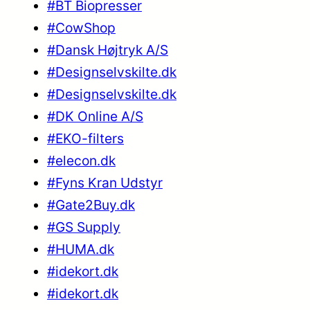
#BT Biopresser
#CowShop
#Dansk Højtryk A/S
#Designselvskilte.dk
#Designselvskilte.dk
#DK Online A/S
#EKO-filters
#elecon.dk
#Fyns Kran Udstyr
#Gate2Buy.dk
#GS Supply
#HUMA.dk
#idekort.dk
#idekort.dk