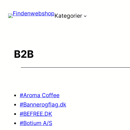
Spring
Kategorier
til
indhold
B2B
#Aroma Coffee
#Bannerogflag.dk
#BEFREE.DK
#Botium A/S