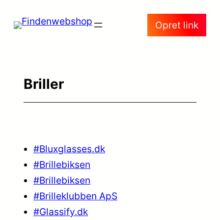
Spring
Opret link
til
indhold
Briller
#Bluxglasses.dk
#Brillebiksen
#Brillebiksen
#Brilleklubben ApS
#Glassify.dk