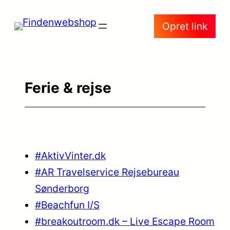
Spring
Opret link
til
indhold
Ferie & rejse
#AktivVinter.dk
#AR Travelservice Rejsebureau
Sønderborg
#Beachfun I/S
#breakoutroom.dk – Live Escape Room