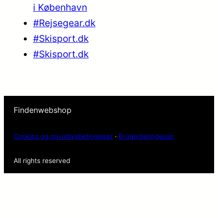
i København
#Rejsegear.dk
#Skisport.dk
#Skisport.dk
Findenwebshop
Cookies og privatlivsbetingelser
·
Brugerbetingelser
All rights reserved