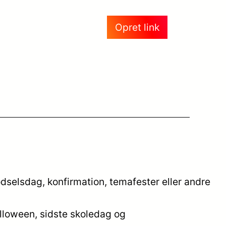
Opret link
ødselsdag, konfirmation, temafester eller andre
alloween, sidste skoledag og