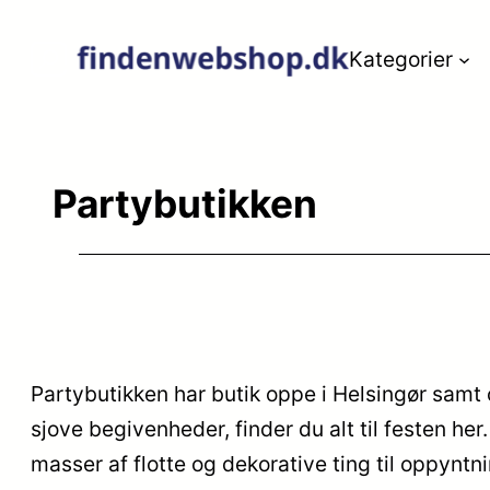
Spring
Kategorier
til
indhold
Partybutikken
Partybutikken har butik oppe i Helsingør samt o
sjove begivenheder, finder du alt til festen her.
masser af flotte og dekorative ting til oppyntn